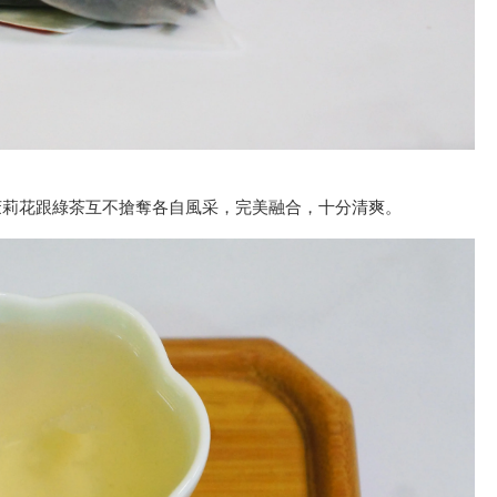
茉莉花跟綠茶互不搶奪各自風采，完美融合，十分清爽。