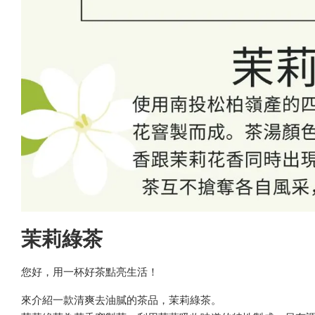
茉莉綠茶
您好，用一杯好茶點亮生活！
來介紹一款清爽去油膩的茶品，茉莉綠茶。