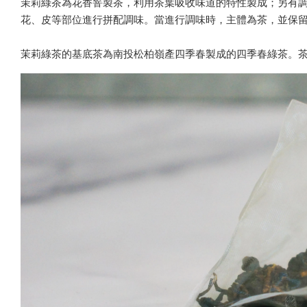
茉莉綠茶為花香窨製茶，利用茶葉吸收味道的特性製成；另有調味茶（f
花、皮等部位進行拼配調味。當進行調味時，主體為茶，並保
茉莉綠茶的基底茶為南投松柏嶺產四季春製成的四季春綠茶。