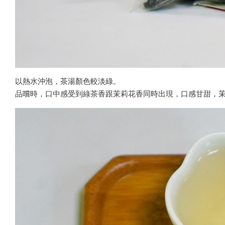
以熱水沖泡，茶湯顏色較淡綠。
品嚐時，口中感受到綠茶香跟茉莉花香同時出現，口感甘甜，