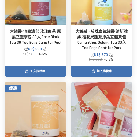
大罐裝-清幽濃郁 玫瑰紅茶 原
大罐裝 - 珍珠白鐵罐裝 清新雅
葉立體茶包 30入 Rose Black
緻 桂花烏龍茶原葉立體茶包
Tea 30 Tea Bags Canister Pack
Osmanthus Oolong Tea 30入
Tea Bags Canister Pack
從
NT$ 870
起
NT$ 930
-6.5%
從
NT$ 870
起
NT$ 930
-6.5%
加入購物車
加入購物車
優惠