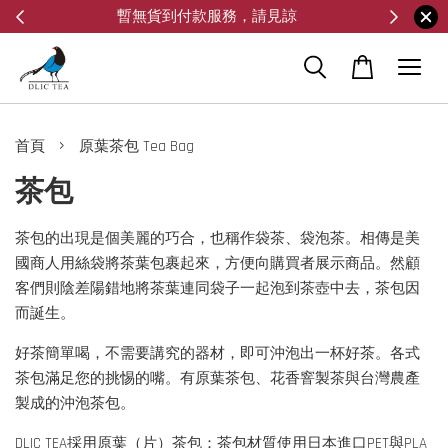
暫無貨到付款服務，請見諒
›
首頁
原葉茶包 Tea Bag
茶包
茶包的出現是個美麗的巧合，也稱作袋茶、袋泡茶。相傳是美
國商人用絲袋將茶葉包裹起來，方便向購買者展示商品。然顧
客們則陰差陽錯地將茶葉連同袋子一起泡到茶壺中去，茶包因
而誕生。
好茶簡單喝，不需要講究的器材，即可沖泡出一杯好茶。各式
茶包滿足您的挑惕的嘴。有原葉茶包、花香窨製茶與台灣農產
製成的沖泡茶包。
DLIC TEA採用原葉（片）茶包：茶包材質使用日本進口PET與PLA