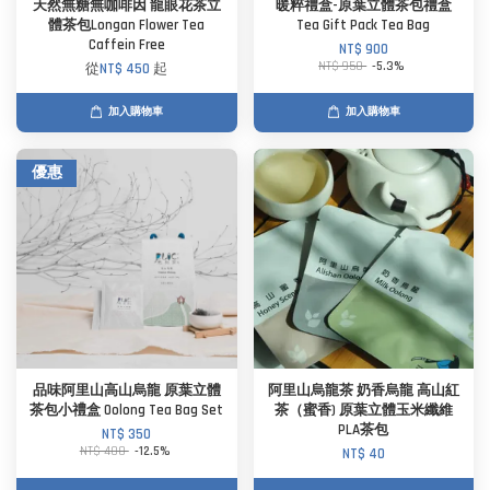
天然無糖無咖啡因 龍眼花茶立
暖粹禮盒-原葉立體茶包禮盒
體茶包Longan Flower Tea
Tea Gift Pack Tea Bag
Caffein Free
NT$ 900
NT$ 950
-5.3%
從
NT$ 450
起
加入購物車
加入購物車
優惠
品味阿里山高山烏龍 原葉立體
阿里山烏龍茶 奶香烏龍 高山紅
茶包小禮盒 Oolong Tea Bag Set
茶（蜜香) 原葉立體玉米纖維
PLA茶包
NT$ 350
NT$ 400
-12.5%
NT$ 40