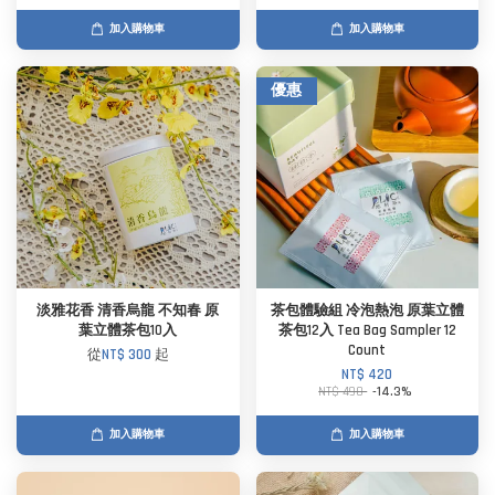
加入購物車
加入購物車
優惠
淡雅花香 清香烏龍 不知春 原
茶包體驗組 冷泡熱泡 原葉立體
葉立體茶包10入
茶包12入 Tea Bag Sampler 12
Count
從
NT$ 300
起
NT$ 420
NT$ 490
-14.3%
加入購物車
加入購物車