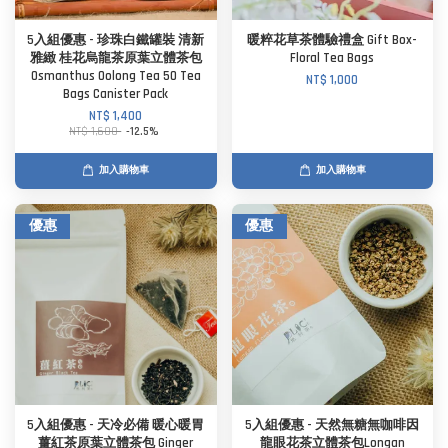
5入組優惠 - 珍珠白鐵罐裝 清新
暖粹花草茶體驗禮盒 Gift Box-
雅緻 桂花烏龍茶原葉立體茶包
Floral Tea Bags
Osmanthus Oolong Tea 50 Tea
NT$ 1,000
Bags Canister Pack
NT$ 1,400
NT$ 1,600
-12.5%
加入購物車
加入購物車
優惠
優惠
5入組優惠 - 天冷必備 暖心暖胃
5入組優惠 - 天然無糖無咖啡因
薑紅茶原葉立體茶包 Ginger
龍眼花茶立體茶包Longan