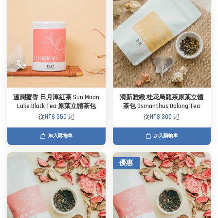
溫潤蜜香 日月潭紅茶 Sun Moon
清新雅緻 桂花烏龍茶原葉立體
Lake Black Tea 原葉立體茶包
茶包 Osmanthus Oolong Tea
從
NT$ 350
起
從
NT$ 300
起
加入購物車
加入購物車
優惠