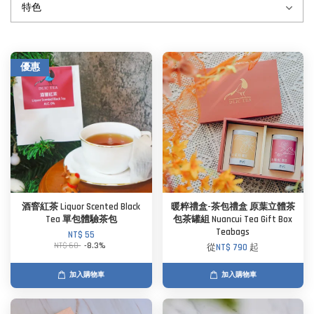
優惠
酒窨紅茶 Liquor Scented Black
暖粹禮盒-茶包禮盒 原葉立體茶
Tea 單包體驗茶包
包茶罐組 Nuancui Tea Gift Box
Teabags
NT$ 55
NT$ 60
-8.3%
從
NT$ 790
起
加入購物車
加入購物車