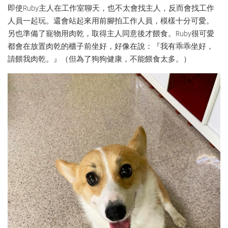
即使Ruby主人在工作室聊天，也不太會找主人，反而會找工作
人員一起玩。還會站起來用前腳拍工作人員，模樣十分可愛。
另也準備了寵物用肉乾，取得主人同意後才餵食。Ruby很可愛
都會在放置肉乾的櫃子前坐好，好像在說：『我有乖乖坐好，
請餵我肉乾。』（但為了狗狗健康，不能餵食太多。）