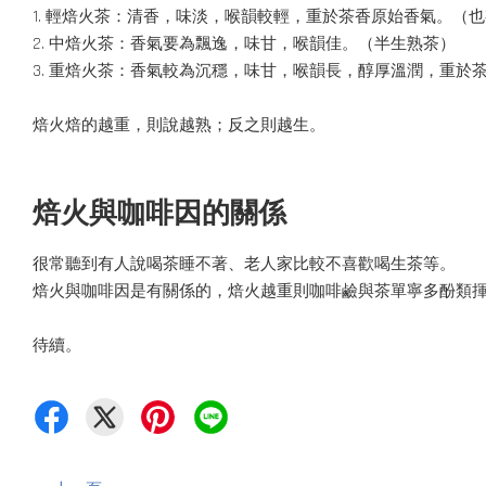
1. 輕焙火茶：清香，味淡，喉韻較輕，重於茶香原始香氣。（
2. 中焙火茶：香氣要為飄逸，味甘，喉韻佳。（半生熟茶）
3. 重焙火茶：香氣較為沉穩，味甘，喉韻長，醇厚溫潤，重於
焙火焙的越重，則說越熟；反之則越生。
焙火與咖啡因的關係
很常聽到有人說喝茶睡不著、老人家比較不喜歡喝生茶等。
焙火與咖啡因是有關係的，焙火越重則咖啡鹼與茶單寧多酚類
待續。