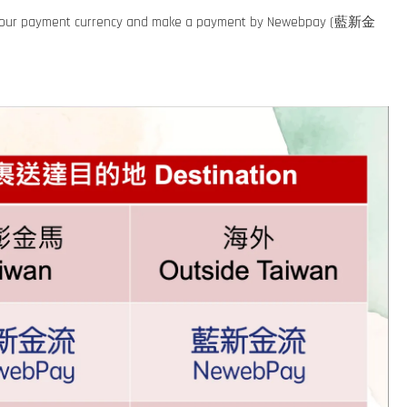
D) as your payment currency and make a payment by Newebpay (藍新金