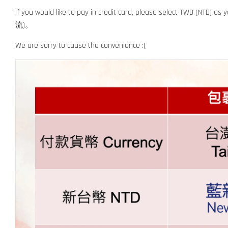
If you would like to pay in credit card, please select TWD (NT
流)。
We are sorry to cause the convenience :(