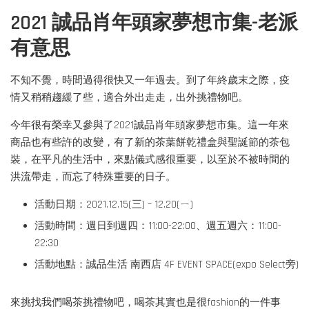
2021 誠品肖年頭家夢想市集-老派
有意思
不知不覺，時間過得很快又一年過去。到了年終歲末之際，疫
情又稍稍趨緩了些，適合外出走走，出外挑禮物吧。
今年很有榮幸又參與了2021誠品肖年頭家夢想市集。這一年來
商品也有些許的改變，有了新的茶葉餅乾禮盒與聖誕節的茶包
裝，在平凡的生活中，來點儀式感很重要，以至於不被時間的
洪流帶走，而忘了特殊重要的日子。
活動日期：2021.12.15(三) – 12.20(ㄧ)
活動時間：週日到週四：11:00-22:00、週五週六：11:00-
22:30
活動地點：誠品生活 南西店 4F EVENT SPACE(expo Select旁)
來挑找我們喝茶挑禮物吧，喝茶其實也是很fashion的一件事