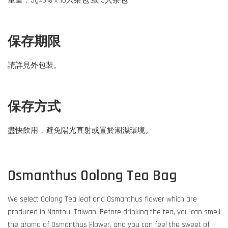
重量：3g±5% x 10入茶包 或 5入茶包
保存期限
請詳見外包裝。
保存方式
盡快飲用，避免陽光直射或置於潮濕環境。
Osmanthus Oolong Tea Bag
We select Oolong Tea leaf and Osmanthus flower which are
produced in Nantou, Taiwan. Before drinking the tea, you can smell
the aroma of Osmanthus Flower, and you can feel the sweet of