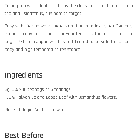
Oolong tea while drinking. This is the classic combination of Oolong
tea and Osmanthus, it is hard to forget.
Busy with life and work, there is no ritual of drinking tea. Tea bag
is one of convenient choice for your tea time. The material of tea
bag is PET from Japan which is certificated to be safe to human
body and high temperature resistance.
Ingredients
3g±5% x 10 teabags or 5 teabags
100% Taiwan Oolong Loose Leaf with Osmanthus flowers.
Place of Origin: Nantou, Taiwan
Best Before