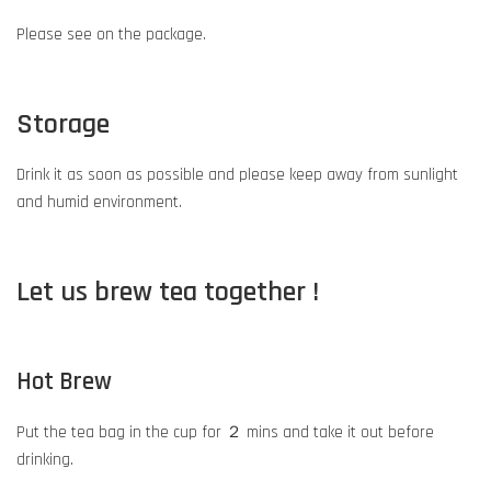
Please see on the package.
Storage
Drink it as soon as possible and please keep away from sunlight
and humid environment.
Let us brew tea together !
Hot Brew
Put the tea bag in the cup for ２ mins and take it out before
drinking.