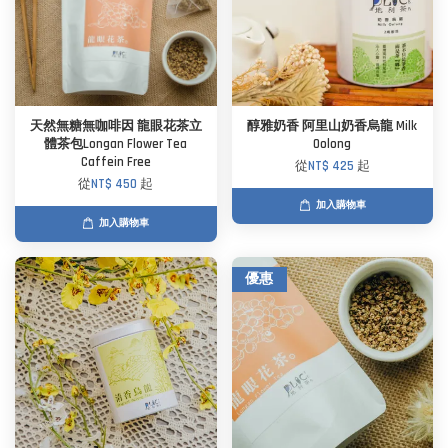
天然無糖無咖啡因 龍眼花茶立
醇雅奶香 阿里山奶香烏龍 Milk
體茶包Longan Flower Tea
Oolong
Caffein Free
從
NT$ 425
起
從
NT$ 450
起
加入購物車
加入購物車
優惠